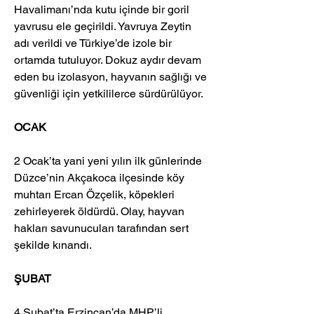
Havalimanı’nda kutu içinde bir goril 
yavrusu ele geçirildi. Yavruya Zeytin 
adı verildi ve Türkiye’de izole bir 
ortamda tutuluyor. Dokuz aydır devam 
eden bu izolasyon, hayvanın sağlığı ve 
güvenliği için yetkililerce sürdürülüyor. 
OCAK
2 Ocak’ta yani yeni yılın ilk günlerinde 
Düzce’nin Akçakoca ilçesinde köy 
muhtarı Ercan Özçelik, köpekleri 
zehirleyerek öldürdü. Olay, hayvan 
hakları savunucuları tarafından sert 
şekilde kınandı. 
ŞUBAT
4 Şubat’ta Erzincan’da MHP’li 