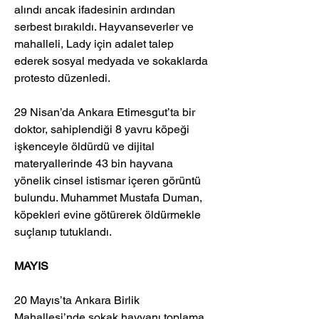
alındı ancak ifadesinin ardından 
serbest bırakıldı. Hayvanseverler ve 
mahalleli, Lady için adalet talep 
ederek sosyal medyada ve sokaklarda 
protesto düzenledi.
29 Nisan’da Ankara Etimesgut’ta bir 
doktor, sahiplendiği 8 yavru köpeği 
işkenceyle öldürdü ve dijital 
materyallerinde 43 bin hayvana 
yönelik cinsel istismar içeren görüntü 
bulundu. Muhammet Mustafa Duman, 
köpekleri evine götürerek öldürmekle 
suçlanıp tutuklandı. 
MAYIS
20 Mayıs’ta Ankara Birlik 
Mahallesi’nde sokak hayvanı toplama 