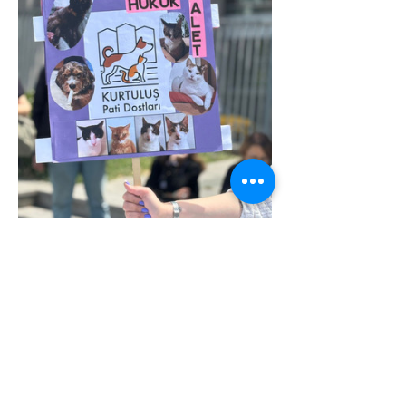
CHP Genel Başkanı Özgür Özel, 
AYM'nin kararına ilişkin yaptığı 
açıklamada, "O yasa, CHP'li 
belediyelere zımnen 'cinayet işle' diyor. 
Bu cinayeti işlemeyiz. O yasanın 
mahsurlu gördüğümüz yerlerini 