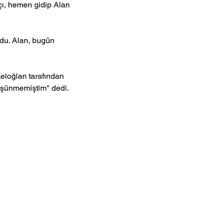
şçı, hemen gidip Alan 
rdu. Alan, bugün 
eloğlan tarafından 
üşünmemiştim" dedi.
ünye Sayfası