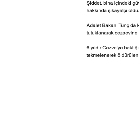
Şiddet, bina içindeki gü
hakkında şikayetçi oldu.
Adalet Bakanı Tunç da ko
tutuklanarak cezaevine 
6 yıldır Cezve'ye baktı
tekmelenerek öldürülen 
Gündem