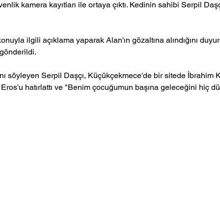
venlik kamera kayıtları ile ortaya çıktı. Kedinin sahibi Serpil Da
 
nuyla ilgili açıklama yaparak Alan'ın gözaltına alındığını duyu
gönderildi.
ğını söyleyen Serpil Daşçı, Küçükçekmece'de bir sitede İbrahim K
Eros'u hatırlattı ve "Benim çocuğumun başına geleceğini hiç d
Pati Hikayeleri
Köşe Yazıları
K