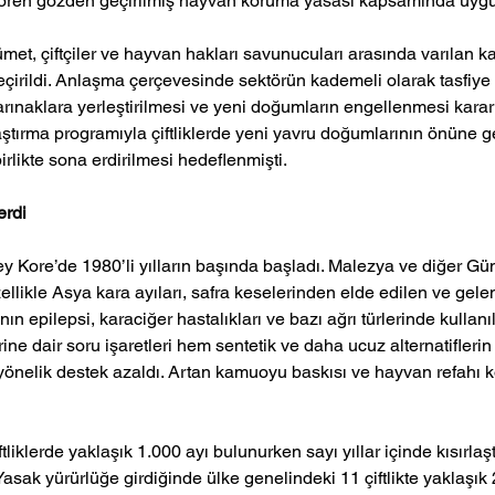
ngören gözden geçirilmiş hayvan koruma yasası kapsamında uygu
ümet, çiftçiler ve hayvan hakları savunucuları arasında varılan 
çirildi. Anlaşma çerçevesinde sektörün kademeli olarak tasfiye
barınaklara yerleştirilmesi ve yeni doğumların engellenmesi kararla
rlaştırma programıyla çiftliklerde yeni yavru doğumlarının önüne g
birlikte sona erdirilmesi hedeflenmişti.
erdi 
üney Kore’de 1980’li yılların başında başladı. Malezya ve diğer 
ellikle Asya kara ayıları, safra keselerinden elde edilen ve gelen
franın epilepsi, karaciğer hastalıkları ve bazı ağrı türlerinde kullanı
erine dair soru işaretleri hem sentetik ve daha ucuz alternatifleri
nelik destek azaldı. Artan kamuoyu baskısı ve hayvan refahı k
tliklerde yaklaşık 1.000 ayı bulunurken sayı yıllar içinde kısırla
Yasak yürürlüğe girdiğinde ülke genelindeki 11 çiftlikte yaklaşık