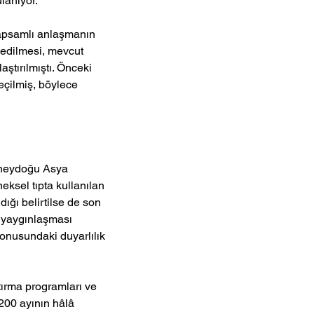
lanıyor.
kapsamlı anlaşmanın 
 edilmesi, mevcut 
ştırılmıştı. Önceki 
eçilmiş, böylece 
Güneydoğu Asya 
eksel tıpta kullanılan 
ldığı belirtilse de son 
n yaygınlaşması 
onusundaki duyarlılık 
ştırma programları ve 
 200 ayının hâlâ 