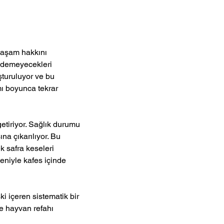
yaşam hakkını 
 edemeyecekleri 
şturuluyor ve bu 
mı boyunca tekrar 
getiriyor. Sağlık durumu 
na çıkarılıyor. Bu 
k safra keseleri 
eniyle kafes içinde 
i içeren sistematik bir 
e hayvan refahı 