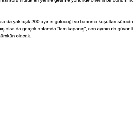
rası sorumlulukları yerine getirme yönünde önemli bir dönüm no
lsa da yaklaşık 200 ayının geleceği ve barınma koşulları süreci
 olsa da gerçek anlamda “tam kapanış”, son ayının da güvenli 
mümkün olacak.
Pati Hikayeleri
Köşe Yazıları
K
Copyright © patidio.com
aber içerikleri kaynak gösterilmeden alıntı yapılamaz, kanuna aykırı ve izinsiz olar
kopyalanamaz, başka yerde yayınlanamaz.