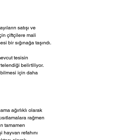
yıların satışı ve 
 çiftçilere mali 
si bir sığınağa taşındı.
mevcut tesisin 
lendiği belirtiliyor. 
ebilmesi için daha 
ama ağırlıklı olarak 
ısıtlamalara rağmen 
nin tamamen 
i hayvan refahını 