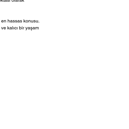
ktası olarak 
n en hassas konusu. 
ve kalıcı bir yaşam 
ünye Sayfası
ak