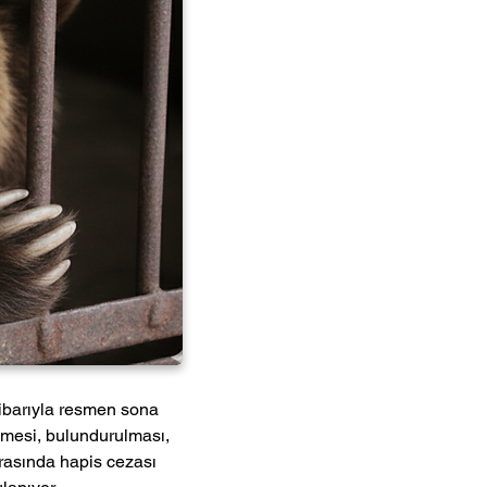
tibarıyla resmen sona 
lmesi, bulundurulması, 
arasında hapis cezası 