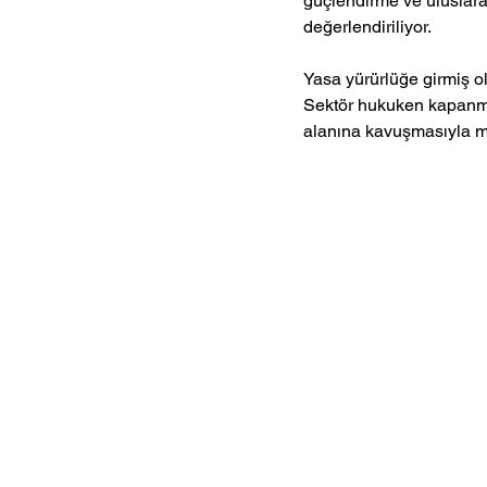
güçlendirme ve uluslara
değerlendiriliyor.
Yasa yürürlüğe girmiş o
Sektör hukuken kapanmış
alanına kavuşmasıyla 
Gündem
H