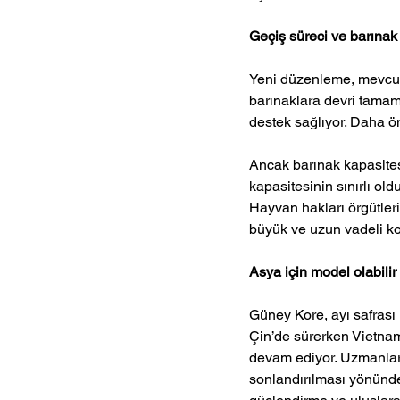
Geçiş süreci ve barınak
Yeni düzenleme, mevcut çi
barınaklara devri tamam
destek sağlıyor. Daha ön
Ancak barınak kapasitesi 
kapasitesinin sınırlı old
Hayvan hakları örgütleri
büyük ve uzun vadeli ko
Asya için model olabilir
Güney Kore, ayı safrası 
Çin’de sürerken Vietna
devam ediyor. Uzmanlara
sonlandırılması yönünde