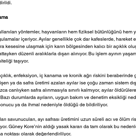
rildi.
ama 
kullanılan yöntemler, hayvanların hem fiziksel bütünlüğünü hem 
lamalar içeriyor. Ayılar genellikle çok dar kafeslerde, hareket
fra kesesine ulaşmak için karın bölgesinden kalıcı bir açıklık olu
yattayken düzenli aralıklarla dışarı alınıyor. Bu işlem ayının yaşa
teliği taşıyor.
açıklık, enfeksiyon, iç kanama ve kronik ağrı riskini beraberinde 
şen ya da safra üretimi azalan ayılar ise çoğu zaman sistem dışı
a canlıyken safra alınmasıyla sınırlı kalmıyor, ayılar öldürülere
 Bazı durumlarda ayıların, uygun bakım ve denetim eksikliği ned
 sonucu ya da ihmal nedeniyle öldüğü de bildiriliyor.
ı savunucuları, ayı safrası üretimini uzun süreli acı ve ölüm risk
yor. Güney Kore’nin aldığı yasak kararı da tam olarak bu nedenl
lma noktası olarak değerlendiriliyor.