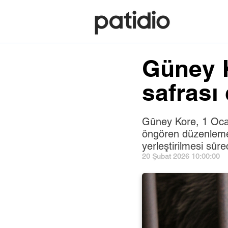
Güney K
safrası 
Güney Kore, 1 Ocak 
öngören düzenleme 
yerleştirilmesi süre
20 Şubat 2026 10:00:00