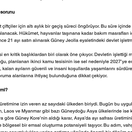
 sorunu 
ftçiler için altı aylık bir geçiş süreci öngörüyor. Bu süre içinde a
lanacak. Hükümet, hayvanlar taşınana kadar bakım masrafları için
ce 21 ayı satın alınarak Güney Jeolla eyaletindeki devlet işletme
en kritik başlıklardan biri olarak öne çıkıyor. Devletin işlettiği 
uğu, planlanan ikinci kamu tesisinin ise sel nedeniyle 2027’ye erte
, kalan ayıların güvenli ve insani koşullarda yaşamlarını sürdür
ruma alanlarına ihtiyaç bulunduğuna dikkat çekiyor.
 mi? 
üretimine izin veren az sayıdaki ülkeden biriydi. Bugün bu uygul
m, Laos ve Myanmar gibi bazı Güneydoğu Asya ülkelerinde ise k
 göre Güney Kore’nin aldığı karar, Asya’da ayı safrası üretimi
 bölgesel bir emsal oluşturma potansiyeli taşıyor. Bu adım, vahş