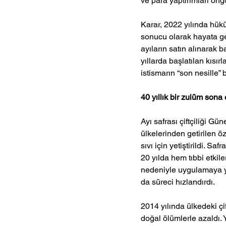
ve para yaptırımları ö
Karar, 2022 yılında hük
sonucu olarak hayata ge
ayıların satın alınarak 
yıllarda başlatılan kısı
istismarın “son nesille” 
40 yıllık bir zulüm sona 
Ayı safrası çiftçiliği G
ülkelerinden getirilen öz
sıvı için yetiştirildi. Sa
20 yılda hem tıbbi etkil
nedeniyle uygulamaya yö
da süreci hızlandırdı.
2014 yılında ülkedeki çif
doğal ölümlerle azaldı. 