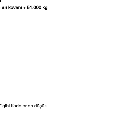
ı
 arı kovanı
 + 
51.000 kg 
 gibi ifadeler en düşük 