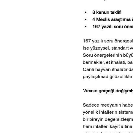
3 kanun teklifi
4 Meclis araştırma
167 yazılı soru öne
167 yazılı soru önergesi
ise yüzeysel, standart ve
Soru önergelerinin büyük
barınaklar, et ithalatı,
Canlı hayvan ithalatında 
paylaşılmadığı özellikle
‘Acının gerçeği değişmi
Sadece medyanın haber 
yönelik ihlallerin sistem
bir bireyin değersizleşm
hem ihlalleri kayıt altı