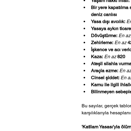
Yaşam hakkı ihlali:
Bir yere kapatılma 
deniz canlısı
Yasa dışı avcılık:
E
Yasaya aykırı ticare
Dövüştürme:
En az
Zehirleme:
En az
4
İşkence ve acı ver
Kaza:
En az
820
Ateşli silahla vurma
Araçla ezme:
En a
Cinsel şiddet:
En a
Kamu ile ilgili ihlall
Bilinmeyen sebeple
Bu sayılar, gerçek tablo
karşılıklarıyla hesaplanı
'Katliam Yasası'yla ölüm 