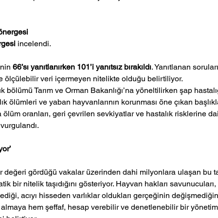
 önergesi
rgesi
 incelendi.
nin 
66’sı yanıtlanırken 101’i yanıtsız bırakıldı
. Yanıtlanan sorular
 ölçülebilir veri içermeyen nitelikte olduğu belirtiliyor.
 bölümü Tarım ve Orman Bakanlığı’na yöneltilirken şap hastalığı,
 balık ölümleri ve yaban hayvanlarının korunması öne çıkan başlıkla
ölüm oranları, geri çevrilen sevkiyatlar ve hastalık risklerine dair 
 vurgulandı.
yor’
değeri gördüğü vakalar üzerinden dahi milyonlara ulaşan bu ta
atik bir nitelik taşıdığını gösteriyor. Hayvan hakları savunucuları
ediği, acıyı hisseden varlıklar oldukları gerçeğinin değişmediği
na almaya hem şeffaf, hesap verebilir ve denetlenebilir bir yöneti