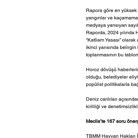
Rapora göre en yüksek ih
yangınlar ve kaçamama d
medyaya yansıyan sayılar
Raporda, 2024 yılında 
“Katliam Yasası” olarak 
ikinci yarısında belirgin
toplanmasının bu tablon
Horoz dövüşü haberlerind
olduğu, belediyeler eliyl
popülist politikalarla ba
Deniz canlıları açısından
kirliliği ve denetimsizli
Meclis’te 167 soru önerg
TBMM Hayvan Hakları İz