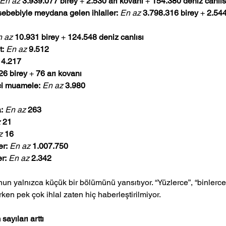
En az
3.939.077 birey
 + 
2.530 arı kovanı
 + 
154.380 deniz canlıs
sebebiyle meydana gelen ihlaller:
En az
3.798.316 birey
 + 
2.544
n az
10.931 birey
 + 
124.548 deniz canlısı
t:
En az
9.512
4.217
26 birey
 + 
76 arı kovanı
ici muamele:
En az
3.980
:
En az
263
z
21
z
16
er:
En az
1.007.750
r:
En az
2.342
nun yalnızca küçük bir bölümünü yansıtıyor. “Yüzlerce”, “binlerce”
rken pek çok ihlal zaten hiç haberleştirilmiyor.
sayıları arttı