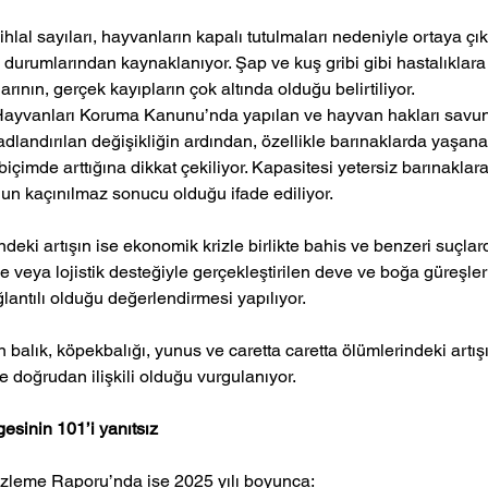
lal sayıları, hayvanların kapalı tutulmaları nedeniyle ortaya çıka
urumlarından kaynaklanıyor. Şap ve kuş gribi gibi hastalıklara 
ının, gerçek kayıpların çok altında olduğu belirtiliyor.
Hayvanları Koruma Kanunu’nda yapılan ve hayvan hakları savunu
adlandırılan değişikliğin ardından, özellikle barınaklarda yaşan
 biçimde arttığına dikkat çekiliyor. Kapasitesi yetersiz barınakla
un kaçınılmaz sonucu olduğu ifade ediliyor.
eki artışın ise ekonomik krizle birlikte bahis ve benzeri suçlardak
e veya lojistik desteğiyle gerçekleştirilen deve ve boğa güreşleri
ğlantılı olduğu değerlendirmesi yapılıyor.
 balık, köpekbalığı, yunus ve caretta caretta ölümlerindeki artışın
kle doğrudan ilişkili olduğu vurgulanıyor.
esinin 101’i yanıtsız
leme Raporu’nda ise 2025 yılı boyunca: