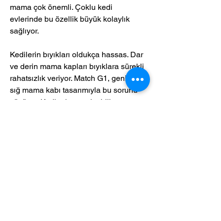
mama çok önemli. Çoklu kedi 
evlerinde bu özellik büyük kolaylık 
sağlıyor.
Kedilerin bıyıkları oldukça hassas. Dar 
ve derin mama kapları bıyıklara sürekli 
rahatsızlık veriyor. Match G1, geniş ve 
sığ mama kabı tasarımıyla bu sorunu 
çözüyor. Kedi rahatça yiyebiliyor.
Cihazın gövdesi dayanıklı ABS 
plastikten, mama kabı ise paslanmaz 
çelik malzemeden üretilmiş. Mama 
kabı ve buz haznesi kolayca çıkarılıp 
temizlenebiliyor. Paslanmaz çelik 
mama kabı bulaşık makinesinde 
yıkanabiliyor.
Match G1 ana güç kaynağı olarak DC 