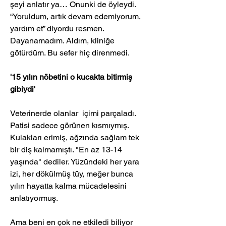
şeyi anlatır ya… Onunki de öyleydi. 
“Yoruldum, artık devam edemiyorum, 
yardım et” diyordu resmen.
Dayanamadım. Aldım, kliniğe 
götürdüm. Bu sefer hiç direnmedi.
'15 yılın nöbetini o kucakta bitirmiş 
gibiydi'
Veterinerde olanlar  içimi parçaladı. 
Patisi sadece görünen kısmıymış. 
Kulakları erimiş, ağzında sağlam tek 
bir diş kalmamıştı. "En az 13-14 
yaşında" dediler. Yüzündeki her yara 
izi, her dökülmüş tüy, meğer bunca 
yılın hayatta kalma mücadelesini 
anlatıyormuş.
Ama beni en çok ne etkiledi biliyor 