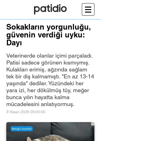
Sokakların yorgunluğu,
güvenin verdiği uyku:
Dayı
Veterinerde olanlar içimi parçaladı.
Patisi sadece görünen kısmıymış.
Kulakları erimiş, ağzında sağlam
tek bir diş kalmamıştı. "En az 13-14
yaşında" dediler. Yüzündeki her
yara izi, her dökülmüş tüy, meğer
bunca yılın hayatta kalma
mücadelesini anlatıyormuş.
9 Nisan 2026 09:00:00