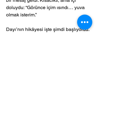
bir mesaj geldi. Kısacıktı, ama içi 
doluydu: “Görünce içim ısındı… yuva 
olmak isterim.”
Dayı’nın hikâyesi işte şimdi başlıyordu. 
Yeni ailesiyle ilk buluşmasında, sanki 
araya yıllar girmiş iki eski dost 
gibiydiler. Hiçbir yabancılık yoktu. Tüm 
tedavilerini yaptılar, çürük dişlerini 
çektirdiler. Ama en önemlisi, o 15 yılın 
yorgunluğunu ona bir daha hiç 
hatırlatmadılar.
Ve şimdi…
15 yıl sokakta racon kesen, mahallenin 
tüm dişi kedilerinin peşinde koşan o 
azılı playboy Dayı gitti; yerine battaniye 
altında peluş ayısıyla romantik takılan 
bir ev beyefendisi geldi.