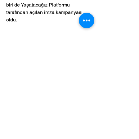
biri de Yaşatacağız Platformu 
tarafından açılan imza kampanyası 
oldu.
18 Kasım 2024 tarihinde 
change.org
üzerinden başlatılan kampanya 
kapsamında 70 binin üzerinde imza 
toplandı. Toplanan imzalar, 3 Şubat 
2025’te Yaşatacağız Platformu üyeleri 
tarafından Ankara’da Anayasa 
Mahkemesi’ne teslim edildi.
Copyright © patidio.com
Haber içerikleri kaynak
gösterilmeden alıntı yapılamaz,
kanuna aykırı ve izinsiz olarak
kopyalanamaz, başka yerde